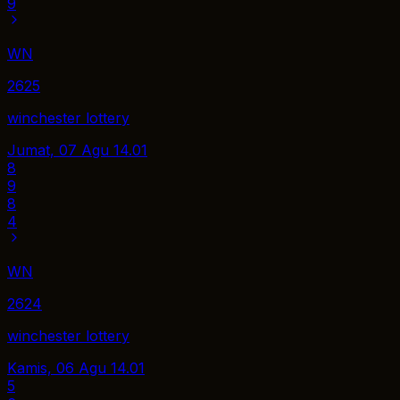
9
WN
2625
winchester lottery
Jumat, 07 Agu
14.01
8
9
8
4
WN
2624
winchester lottery
Kamis, 06 Agu
14.01
5