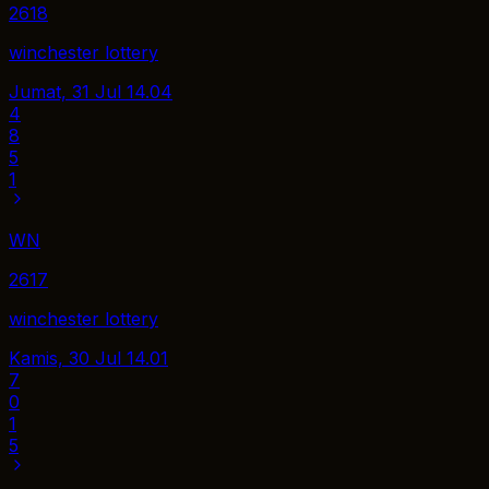
2618
winchester lottery
Jumat, 31 Jul
14.04
4
8
5
1
WN
2617
winchester lottery
Kamis, 30 Jul
14.01
7
0
1
5