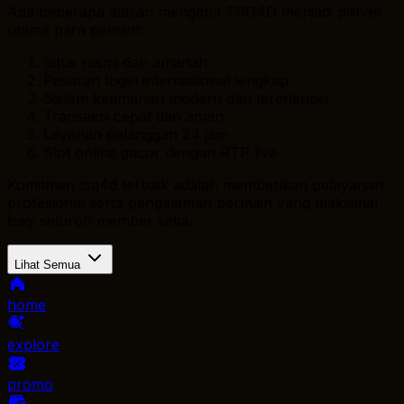
Ada beberapa alasan mengapa TSG4D menjadi pilihan
utama para pemain:
Situs resmi dan amanah
Pasaran togel internasional lengkap
Sistem keamanan modern dan terenkripsi
Transaksi cepat dan aman
Layanan pelanggan 24 jam
Slot online gacor dengan RTP live
Komitmen tsg4d terbaik adalah memberikan pelayanan
profesional serta pengalaman bermain yang maksimal
bagi seluruh member setia.
Lihat Semua
home
explore
promo