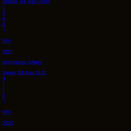
Selasa, 04 Agu
14.03
1
3
6
0
WN
2621
winchester lottery
Senin, 03 Agu
14.01
4
1
1
2
WN
2620