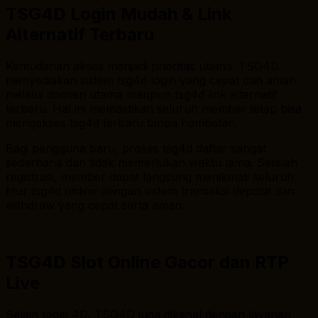
TSG4D Login Mudah & Link
Alternatif Terbaru
Kemudahan akses menjadi prioritas utama. TSG4D
menyediakan sistem tsg4d login yang cepat dan aman
melalui domain utama maupun tsg4d link alternatif
terbaru. Hal ini memastikan seluruh member tetap bisa
mengakses tsg4d terbaru tanpa hambatan.
Bagi pengguna baru, proses tsg4d daftar sangat
sederhana dan tidak memerlukan waktu lama. Setelah
registrasi, member dapat langsung menikmati seluruh
fitur tsg4d online dengan sistem transaksi deposit dan
withdraw yang cepat serta aman.
TSG4D Slot Online Gacor dan RTP
Live
Selain togel 4D, TSG4D juga dikenal dengan layanan