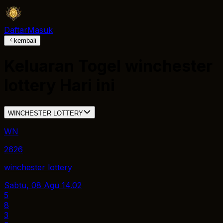
Daftar
Masuk
kembali
Keluaran Togel
winchester
lottery
Hari ini
WINCHESTER LOTTERY
WN
2626
winchester lottery
Sabtu, 08 Agu
14.02
5
8
3