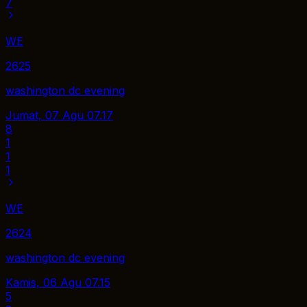
7
WE
2625
washington dc evening
Jumat, 07 Agu
07.17
8
1
1
1
WE
2624
washington dc evening
Kamis, 06 Agu
07.15
5