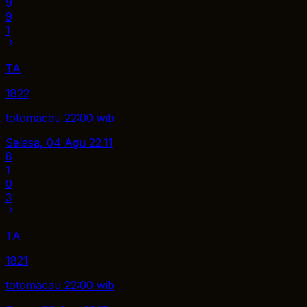
9
9
1
TA
1822
totomacau 22:00 wib
Selasa, 04 Agu
22.11
8
1
0
3
TA
1821
totomacau 22:00 wib