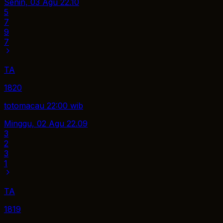
Senin, 03 Agu
22.10
5
7
9
7
TA
1820
totomacau 22:00 wib
Minggu, 02 Agu
22.09
3
2
3
1
TA
1819