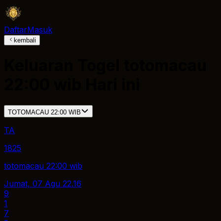
Daftar
Masuk
kembali
Keluaran Togel
totomacau
22:00 wib
Hari ini
TOTOMACAU 22:00 WIB
TA
1825
totomacau 22:00 wib
Jumat, 07 Agu
22.16
9
1
7