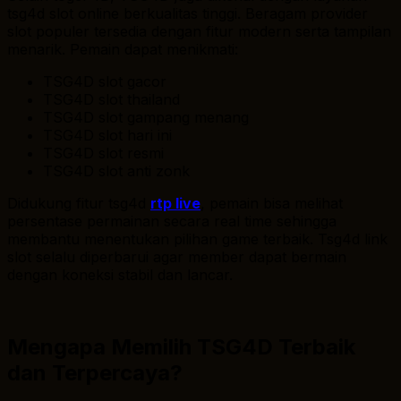
tsg4d slot online berkualitas tinggi. Beragam provider
slot populer tersedia dengan fitur modern serta tampilan
menarik. Pemain dapat menikmati:
TSG4D slot gacor
TSG4D slot thailand
TSG4D slot gampang menang
TSG4D slot hari ini
TSG4D slot resmi
TSG4D slot anti zonk
Didukung fitur tsg4d
rtp live
, pemain bisa melihat
persentase permainan secara real time sehingga
membantu menentukan pilihan game terbaik. Tsg4d link
slot selalu diperbarui agar member dapat bermain
dengan koneksi stabil dan lancar.
Mengapa Memilih TSG4D Terbaik
dan Terpercaya?