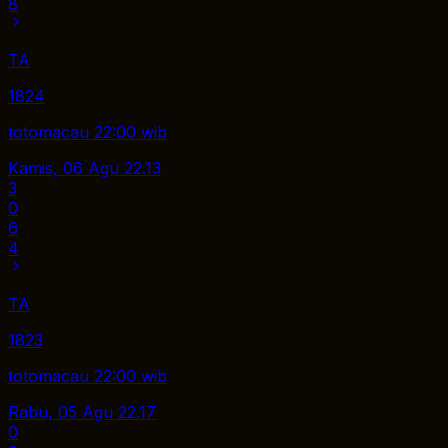
8
TA
1824
totomacau 22:00 wib
Kamis, 06 Agu
22.13
3
0
6
4
TA
1823
totomacau 22:00 wib
Rabu, 05 Agu
22.17
0