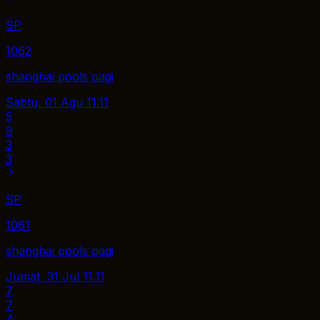
SP
1062
shanghai pools pagi
Sabtu, 01 Agu
11.11
5
9
3
3
SP
1061
shanghai pools pagi
Jumat, 31 Jul
11.11
7
7
4