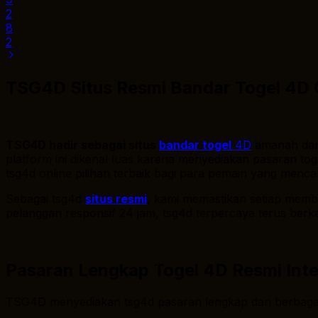
2
8
2
TSG4D Situs Resmi Bandar Togel 4D 
TSG4D hadir sebagai situs
bandar togel
4D
amanah dan
platform ini dikenal luas karena menyediakan pasaran to
tsg4d online pilihan terbaik bagi para pemain yang menca
Sebagai tsg4d
situs resmi
, kami memastikan setiap mem
pelanggan responsif 24 jam, tsg4d terpercaya terus berk
Pasaran Lengkap Togel 4D Resmi Inte
TSG4D menyediakan tsg4d pasaran lengkap dari berbagai n