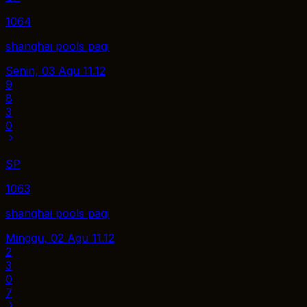
1064
shanghai pools pagi
Senin, 03 Agu
11.12
9
8
3
0
SP
1063
shanghai pools pagi
Minggu, 02 Agu
11.12
2
3
0
7