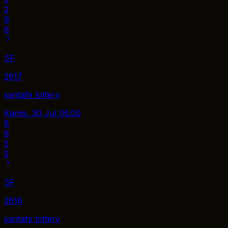
2
9
6
SF
2617
santafe lottery
Kamis, 30 Jul
06.00
8
6
5
5
SF
2616
santafe lottery