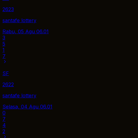
2623
santafe lottery
Rabu, 05 Agu
06.01
3
5
1
7
SF
2622
santafe lottery
Selasa, 04 Agu
06.01
0
7
4
2