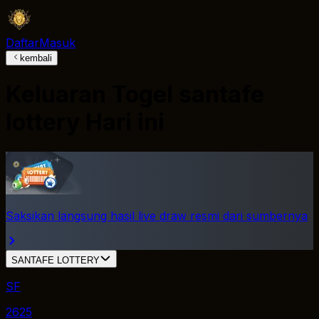
Daftar
Masuk
kembali
Keluaran Togel
santafe
lottery
Hari ini
Saksikan langsung hasil live draw resmi dari sumbernya
SANTAFE LOTTERY
SF
2625