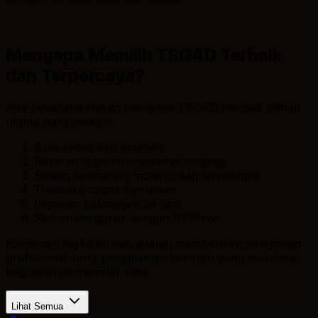
Mengapa Memilih TSG4D Terbaik
dan Terpercaya?
Ada beberapa alasan mengapa TSG4D menjadi pilihan
utama para pemain:
Situs resmi dan amanah
Pasaran togel internasional lengkap
Sistem keamanan modern dan terenkripsi
Transaksi cepat dan aman
Layanan pelanggan 24 jam
Slot online gacor dengan RTP live
Komitmen tsg4d terbaik adalah memberikan pelayanan
profesional serta pengalaman bermain yang maksimal
bagi seluruh member setia.
Lihat Semua