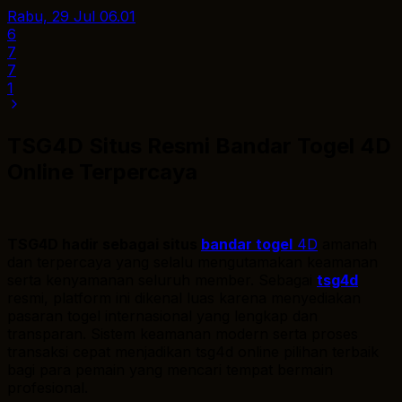
Rabu, 29 Jul
06.01
6
7
7
1
TSG4D Situs Resmi Bandar Togel 4D
Online Terpercaya
TSG4D hadir sebagai situs
bandar togel
4D
amanah
dan terpercaya yang selalu mengutamakan keamanan
serta kenyamanan seluruh member. Sebagai
tsg4d
resmi, platform ini dikenal luas karena menyediakan
pasaran togel internasional yang lengkap dan
transparan. Sistem keamanan modern serta proses
transaksi cepat menjadikan tsg4d online pilihan terbaik
bagi para pemain yang mencari tempat bermain
profesional.