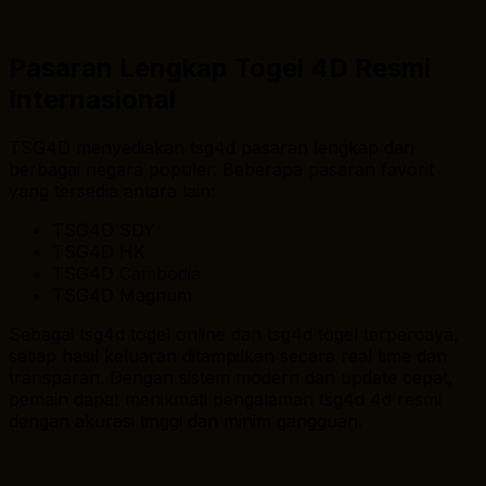
Pasaran Lengkap Togel 4D Resmi
Internasional
TSG4D menyediakan tsg4d pasaran lengkap dari
berbagai negara populer. Beberapa pasaran favorit
yang tersedia antara lain:
TSG4D SDY
TSG4D HK
TSG4D Cambodia
TSG4D Magnum
Sebagai tsg4d togel online dan tsg4d togel terpercaya,
setiap hasil keluaran ditampilkan secara real time dan
transparan. Dengan sistem modern dan update cepat,
pemain dapat menikmati pengalaman tsg4d 4d resmi
dengan akurasi tinggi dan minim gangguan.