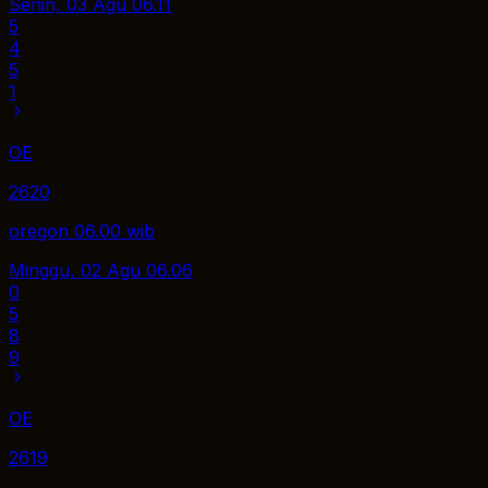
Senin, 03 Agu
06.11
5
4
5
1
OE
2620
oregon 06.00 wib
Minggu, 02 Agu
06.06
0
5
8
9
OE
2619