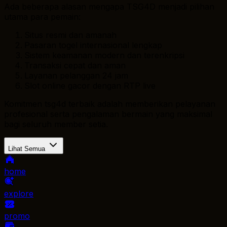
Ada beberapa alasan mengapa TSG4D menjadi pilihan
utama para pemain:
Situs resmi dan amanah
Pasaran togel internasional lengkap
Sistem keamanan modern dan terenkripsi
Transaksi cepat dan aman
Layanan pelanggan 24 jam
Slot online gacor dengan RTP live
Komitmen tsg4d terbaik adalah memberikan pelayanan
profesional serta pengalaman bermain yang maksimal
bagi seluruh member setia.
Lihat Semua
home
explore
promo