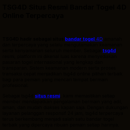
TSG4D Situs Resmi Bandar Togel 4D
Online Terpercaya
TSG4D hadir sebagai situs
bandar togel
4D
amanah
dan terpercaya yang selalu mengutamakan keamanan
serta kenyamanan seluruh member. Sebagai
tsg4d
resmi, platform ini dikenal luas karena menyediakan
pasaran togel internasional yang lengkap dan
transparan. Sistem keamanan modern serta proses
transaksi cepat menjadikan tsg4d online pilihan terbaik
bagi para pemain yang mencari tempat bermain
profesional.
Sebagai tsg4d
situs resmi
, kami memastikan setiap
member mendapatkan pengalaman bermain yang adil,
aman, dan mudah diakses kapan saja. Dengan dukungan
layanan pelanggan responsif 24 jam, tsg4d terpercaya
terus berkembang menjadi salah satu bandar togel
terbaik yang dipercaya ribuan pemain setiap harinya.