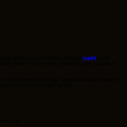
kenyamanan seluruh member. Sebagai
tsg4d
resmi,
manan modern serta proses transaksi cepat menjadikan
n mudah diakses kapan saja. Dengan dukungan layanan
caya ribuan pemain setiap harinya.
tara lain: