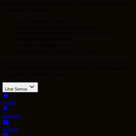
Ada beberapa alasan mengapa TSG4D menjadi pilihan
utama para pemain:
Situs resmi dan amanah
Pasaran togel internasional lengkap
Sistem keamanan modern dan terenkripsi
Transaksi cepat dan aman
Layanan pelanggan 24 jam
Slot online gacor dengan RTP live
Komitmen tsg4d terbaik adalah memberikan pelayanan
profesional serta pengalaman bermain yang maksimal
bagi seluruh member setia.
Lihat Semua
home
explore
promo