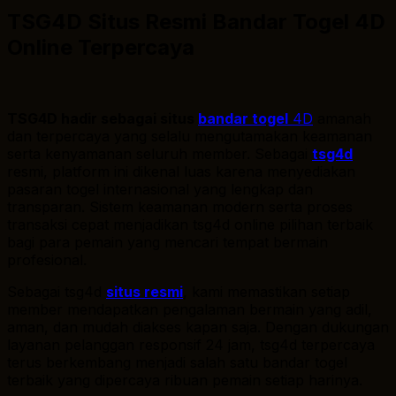
TSG4D Situs Resmi Bandar Togel 4D
Online Terpercaya
TSG4D hadir sebagai situs
bandar togel
4D
amanah
dan terpercaya yang selalu mengutamakan keamanan
serta kenyamanan seluruh member. Sebagai
tsg4d
resmi, platform ini dikenal luas karena menyediakan
pasaran togel internasional yang lengkap dan
transparan. Sistem keamanan modern serta proses
transaksi cepat menjadikan tsg4d online pilihan terbaik
bagi para pemain yang mencari tempat bermain
profesional.
Sebagai tsg4d
situs resmi
, kami memastikan setiap
member mendapatkan pengalaman bermain yang adil,
aman, dan mudah diakses kapan saja. Dengan dukungan
layanan pelanggan responsif 24 jam, tsg4d terpercaya
terus berkembang menjadi salah satu bandar togel
terbaik yang dipercaya ribuan pemain setiap harinya.