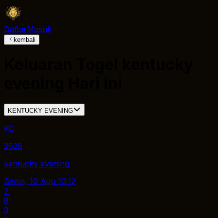
Daftar
Masuk
kembali
Keluaran Togel
kentucky
evening
Hari ini
KENTUCKY EVENING
KC
2628
kentucky evening
Senin, 10 Agu
10.12
7
8
3