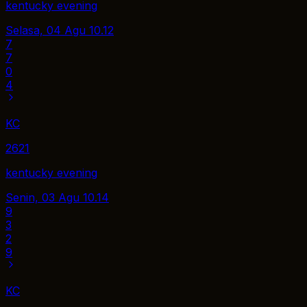
kentucky evening
Selasa, 04 Agu
10.12
7
7
0
4
KC
2621
kentucky evening
Senin, 03 Agu
10.14
9
3
2
9
KC