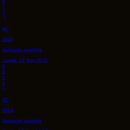
6
1
7
KC
2625
kentucky evening
Jumat, 07 Agu
10.13
0
0
5
2
KC
2624
kentucky evening