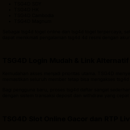
TSG4D SDY
TSG4D HK
TSG4D Cambodia
TSG4D Magnum
Sebagai tsg4d togel online dan tsg4d togel terpercaya, s
dapat menikmati pengalaman tsg4d 4d resmi dengan akura
TSG4D Login Mudah & Link Alternatif
Kemudahan akses menjadi prioritas utama. TSG4D menyedia
memastikan seluruh member tetap bisa mengakses tsg4d
Bagi pengguna baru, proses tsg4d daftar sangat sederhan
dengan sistem transaksi deposit dan withdraw yang cepat
TSG4D Slot Online Gacor dan RTP Li