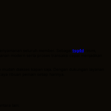
kenyamanan seluruh member. Sebagai
tsg4d
resmi,
manan modern serta proses transaksi cepat menjadikan
n mudah diakses kapan saja. Dengan dukungan layanan
caya ribuan pemain setiap harinya.
tara lain: