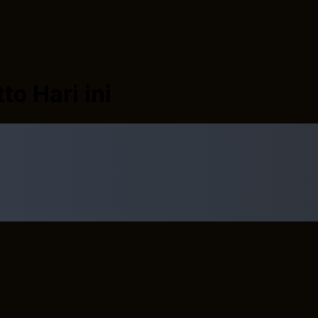
tto
Hari ini