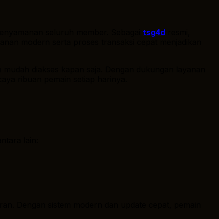
kenyamanan seluruh member. Sebagai
tsg4d
resmi,
manan modern serta proses transaksi cepat menjadikan
n mudah diakses kapan saja. Dengan dukungan layanan
caya ribuan pemain setiap harinya.
tara lain:
sparan. Dengan sistem modern dan update cepat, pemain