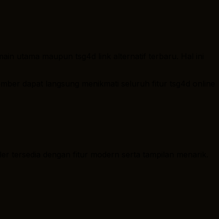
n utama maupun tsg4d link alternatif terbaru. Hal ini
mber dapat langsung menikmati seluruh fitur tsg4d online
ler tersedia dengan fitur modern serta tampilan menarik.