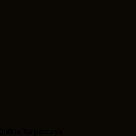
Online Terpercaya