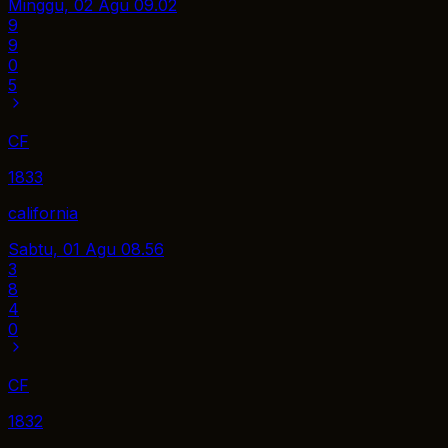
Minggu, 02 Agu
09.02
9
9
0
5
CF
1833
california
Sabtu, 01 Agu
08.56
3
8
4
0
CF
1832