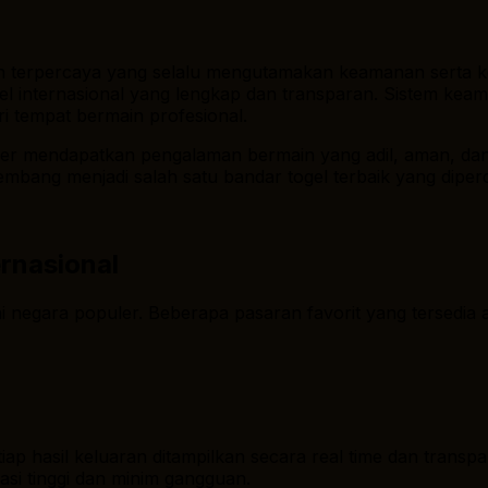
 terpercaya yang selalu mengutamakan keamanan serta 
gel internasional yang lengkap dan transparan. Sistem kea
ri tempat bermain profesional.
ber mendapatkan pengalaman bermain yang adil, aman, da
embang menjadi salah satu bandar togel terbaik yang diper
rnasional
egara populer. Beberapa pasaran favorit yang tersedia an
etiap hasil keluaran ditampilkan secara real time dan tran
si tinggi dan minim gangguan.