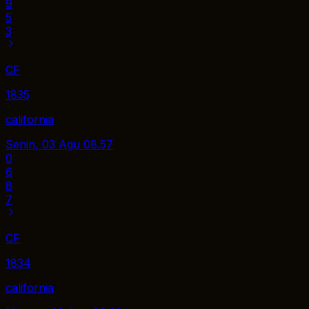
9
5
3
CF
1835
california
Senin, 03 Agu
08.57
0
6
8
7
CF
1834
california