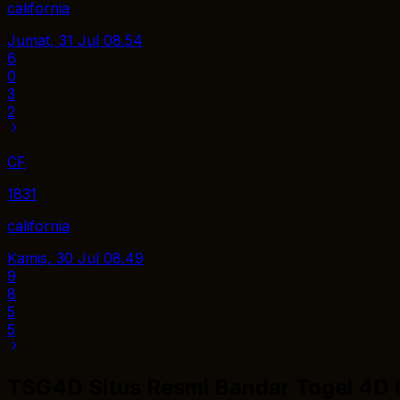
california
Jumat, 31 Jul
08.54
6
0
3
2
CF
1831
california
Kamis, 30 Jul
08.49
9
8
5
5
TSG4D Situs Resmi Bandar Togel 4D 