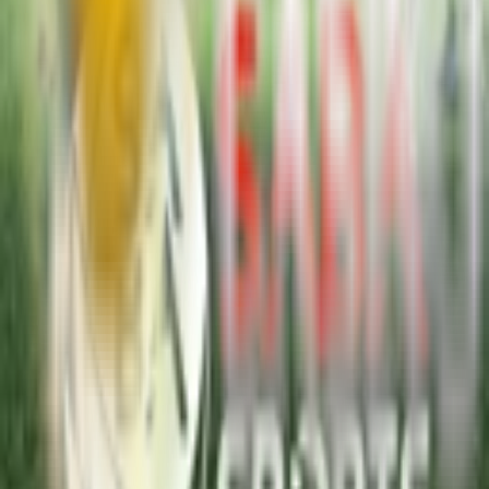
TSG4D slot hari ini
TSG4D slot resmi
TSG4D slot anti zonk
Didukung fitur tsg4d
rtp live
, pemain bisa melihat
persentase permainan secara real time sehingga
membantu menentukan pilihan game terbaik. Tsg4d link
slot selalu diperbarui agar member dapat bermain
dengan koneksi stabil dan lancar.
Mengapa Memilih TSG4D Terbaik
dan Terpercaya?
Ada beberapa alasan mengapa TSG4D menjadi pilihan
utama para pemain:
Situs resmi dan amanah
Pasaran togel internasional lengkap
Sistem keamanan modern dan terenkripsi
Transaksi cepat dan aman