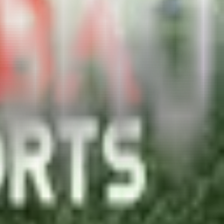
eluruh member setia.