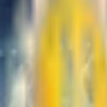
platform ini dikenal luas karena menyediakan pasaran to
tsg4d online pilihan terbaik bagi para pemain yang menca
Sebagai tsg4d
situs resmi
, kami memastikan setiap mem
pelanggan responsif 24 jam, tsg4d terpercaya terus berk
Pasaran Lengkap Togel 4D Resmi Inte
TSG4D menyediakan tsg4d pasaran lengkap dari berbagai n
TSG4D SDY
TSG4D HK
TSG4D Cambodia
TSG4D Magnum
Sebagai tsg4d togel online dan tsg4d togel terpercaya, s
dapat menikmati pengalaman tsg4d 4d resmi dengan akura
TSG4D Login Mudah & Link Alternatif