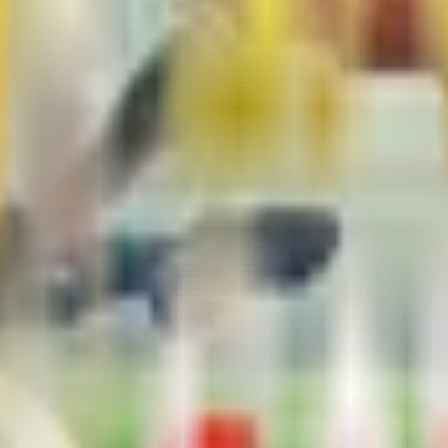
kan sistem tsg4d login yang cepat dan aman melalui domai
 terbaru tanpa hambatan.
a dan tidak memerlukan waktu lama. Setelah registrasi, me
 serta aman.
ve
slot online berkualitas tinggi. Beragam provider slot popu
tase permainan secara real time sehingga membantu menentu
bil dan lancar.