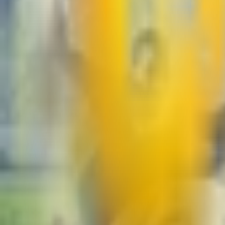
Kemudahan akses menjadi prioritas utama. TSG4D menyedia
memastikan seluruh member tetap bisa mengakses tsg4d
Bagi pengguna baru, proses tsg4d daftar sangat sederhan
dengan sistem transaksi deposit dan withdraw yang cepat
TSG4D Slot Online Gacor dan RTP Li
Selain togel 4D, TSG4D juga dikenal dengan layanan tsg4d 
Pemain dapat menikmati:
TSG4D slot gacor
TSG4D slot thailand
TSG4D slot gampang menang
TSG4D slot hari ini
TSG4D slot resmi
TSG4D slot anti zonk
Didukung fitur tsg4d
rtp live
, pemain bisa melihat persen
diperbarui agar member dapat bermain dengan koneksi sta