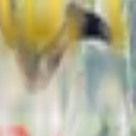
n utama maupun tsg4d link alternatif terbaru. Hal ini
mber dapat langsung menikmati seluruh fitur tsg4d online
ler tersedia dengan fitur modern serta tampilan menarik.
kan pilihan game terbaik. Tsg4d link slot selalu