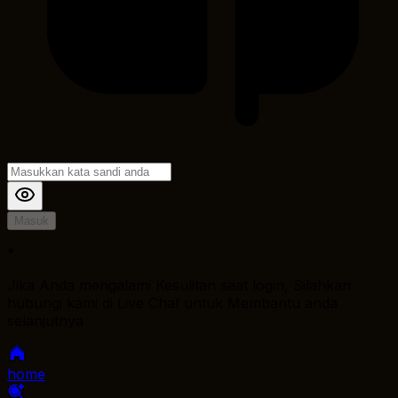
Masuk
*
Jika Anda mengalami Kesulitan saat login, Silahkan
hubungi kami di Live Chat untuk Membantu anda
selanjutnya
home