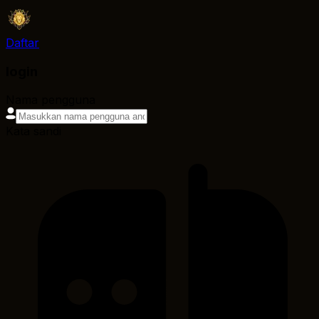
Daftar
login
Nama pengguna
Kata sandi