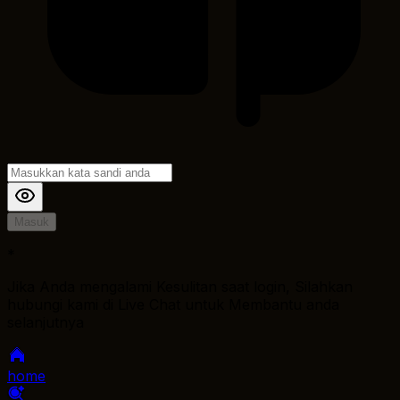
Masuk
*
Jika Anda mengalami Kesulitan saat login, Silahkan
hubungi kami di Live Chat untuk Membantu anda
selanjutnya
home