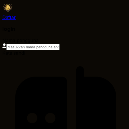
Daftar
login
Nama pengguna
Kata sandi