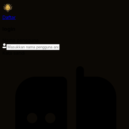
Daftar
login
Nama pengguna
Kata sandi