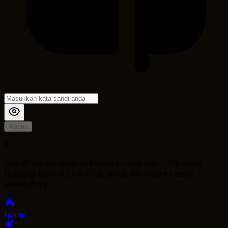
Masuk
*
Jika Anda mengalami Kesulitan saat login, Silahkan
hubungi kami di Live Chat untuk Membantu anda
selanjutnya
home