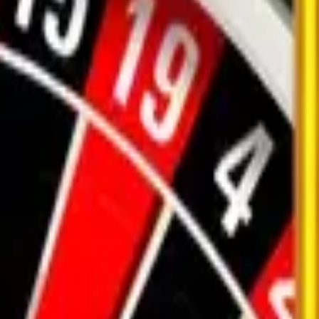
tara lain:
sparan. Dengan sistem modern dan update cepat, pemain
n utama maupun tsg4d link alternatif terbaru. Hal ini
mber dapat langsung menikmati seluruh fitur tsg4d online