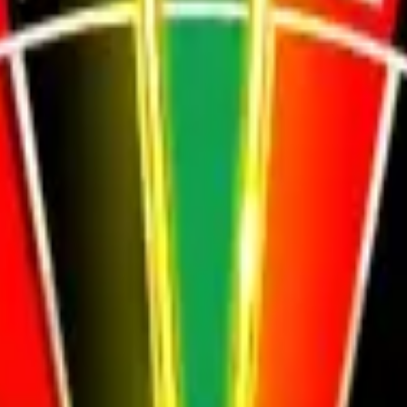
egara populer. Beberapa pasaran favorit yang tersedia an
etiap hasil keluaran ditampilkan secara real time dan tran
si tinggi dan minim gangguan.
 Terbaru
kan sistem tsg4d login yang cepat dan aman melalui domai
 terbaru tanpa hambatan.
a dan tidak memerlukan waktu lama. Setelah registrasi, me
 serta aman.