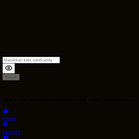
Masuk
*
Jika Anda mengalami Kesulitan saat login, Silahkan hubu
home
explore