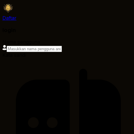
Daftar
login
Nama pengguna
Kata sandi