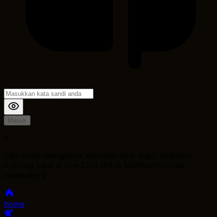
Masuk
*
Jika Anda mengalami Kesulitan saat login, Silahkan
hubungi kami di Live Chat untuk Membantu anda
selanjutnya
home