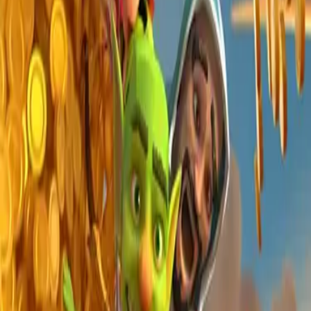
Sebagai tsg4d
situs resmi
, kami memastikan setiap
member mendapatkan pengalaman bermain yang adil,
aman, dan mudah diakses kapan saja. Dengan dukungan
layanan pelanggan responsif 24 jam, tsg4d terpercaya
terus berkembang menjadi salah satu bandar togel
terbaik yang dipercaya ribuan pemain setiap harinya.
Pasaran Lengkap Togel 4D Resmi
Internasional
TSG4D menyediakan tsg4d pasaran lengkap dari
berbagai negara populer. Beberapa pasaran favorit
yang tersedia antara lain:
TSG4D SDY
TSG4D HK
TSG4D Cambodia
TSG4D Magnum