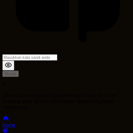
Masuk
*
Jika Anda mengalami Kesulitan saat login, Silahkan
hubungi kami di Live Chat untuk Membantu anda
selanjutnya
home