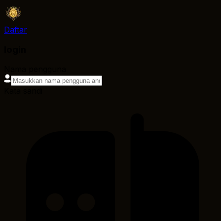
Daftar
login
Nama pengguna
Kata sandi