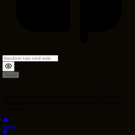
Masuk
*
Jika Anda mengalami Kesulitan saat login, Silahkan
hubungi kami di Live Chat untuk Membantu anda
selanjutnya
home