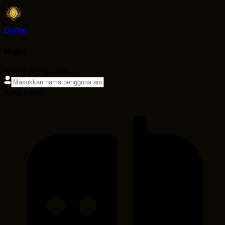
Daftar
login
Nama pengguna
Kata sandi