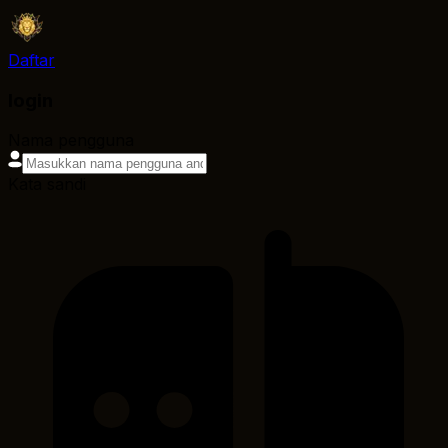
Daftar
login
Nama pengguna
Kata sandi