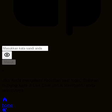
Masuk
*
Jika Anda mengalami Kesulitan saat login, Silahkan
hubungi kami di Live Chat untuk Membantu anda
selanjutnya
home