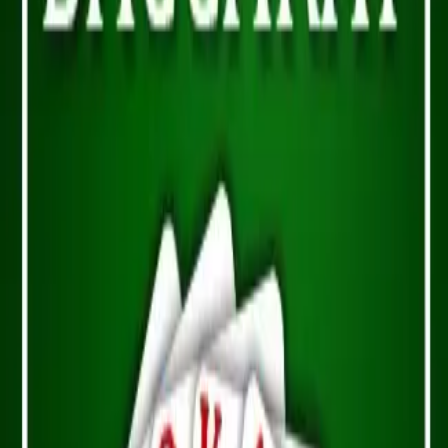
Sebagai tsg4d togel online dan tsg4d togel terpercaya,
setiap hasil keluaran ditampilkan secara real time dan
transparan. Dengan sistem modern dan update cepat,
pemain dapat menikmati pengalaman tsg4d 4d resmi
dengan akurasi tinggi dan minim gangguan.
TSG4D Login Mudah & Link
Alternatif Terbaru
Kemudahan akses menjadi prioritas utama. TSG4D
menyediakan sistem tsg4d login yang cepat dan aman
melalui domain utama maupun tsg4d link alternatif
terbaru. Hal ini memastikan seluruh member tetap bisa
mengakses tsg4d terbaru tanpa hambatan.
Bagi pengguna baru, proses tsg4d daftar sangat
sederhana dan tidak memerlukan waktu lama. Setelah
registrasi, member dapat langsung menikmati seluruh
fitur tsg4d online dengan sistem transaksi deposit dan
withdraw yang cepat serta aman.